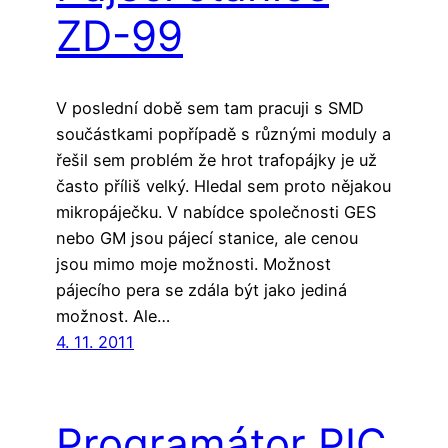
ZD-99
V poslední době sem tam pracuji s SMD
součástkami popřípadě s různými moduly a
řešil sem problém že hrot trafopájky je už
často příliš velký. Hledal sem proto nějakou
mikropáječku. V nabídce společnosti GES
nebo GM jsou pájecí stanice, ale cenou
jsou mimo moje možnosti. Možnost
pájecího pera se zdála být jako jediná
možnost. Ale…
4. 11. 2011
Programátor PIC