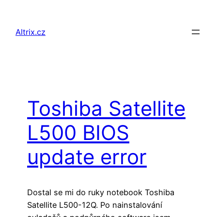
Přeskočit
na
Altrix.cz
obsah
Toshiba Satellite
L500 BIOS
update error
Dostal se mi do ruky notebook Toshiba
Satellite L500-12Q. Po nainstalování