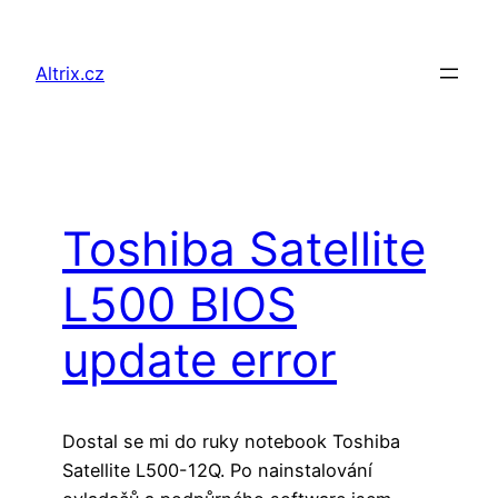
Přeskočit
na
Altrix.cz
obsah
Toshiba Satellite
L500 BIOS
update error
Dostal se mi do ruky notebook Toshiba
Satellite L500-12Q. Po nainstalování