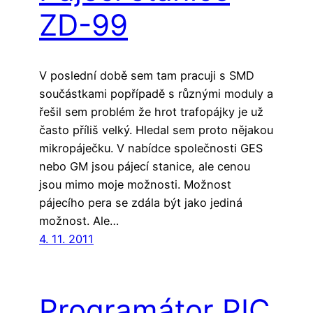
ZD-99
V poslední době sem tam pracuji s SMD
součástkami popřípadě s různými moduly a
řešil sem problém že hrot trafopájky je už
často příliš velký. Hledal sem proto nějakou
mikropáječku. V nabídce společnosti GES
nebo GM jsou pájecí stanice, ale cenou
jsou mimo moje možnosti. Možnost
pájecího pera se zdála být jako jediná
možnost. Ale…
4. 11. 2011
Programátor PIC